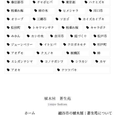
春日部市
チャボヒバ
東京都
ハナミズキ
枝垂れ梅
柿の木
ヒメシャラ
川口市
オリーブ
三郷市
ソヨゴ
カイズカイブキ
松伏町
トキワマンサク
枝垂れ桜
キャラボク
みかん
カシの木
吉川市
庭づくり
松戸市
ジューンベリー
イトヒバ
クロガネモチ
杉戸町
アオダモ
クスノキ
板橋区
柿
エレガンテシマ
コノテガシワ
シラカシ
カヤ
アオキ
ナツツバキ
ホーム
越谷市の植木屋｜蒼生苑について