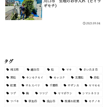
川口市 生垣のお手入れ（ヒイラ
刈込み
ギモチ）
2023.09.04
タグ
埼玉県
越谷市
松
マキ
さいたま市
黒松
キンモクセイ
モッコク
五葉松
赤松
紅葉
サルスベリ
千葉県
サザンカ
ヤマモモ
ツゲ
梅
ツツジ
ヤマボウシ
シマトネリコ
ツバキ
草加市
流山市
枝垂れ紅葉
モチノキ