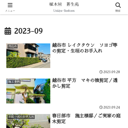
剪定・伐採・庭づくりなど暮らしの造園をサポート
メニュー
検索
2023-09
越谷市 レイクタウン ソヨゴ等
刈込み
の剪定・生垣のお手入れ
2023.09.28
越谷市 平方 マキの強剪定／透
施工事例
かし剪定
2023.09.24
春日部市 施主様邸／ご実家の庭
お庭一式のお手入れ
木剪定