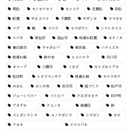
黒松
キンモクセイ
モッコク
五葉松
赤松
紅葉
サルスベリ
千葉県
サザンカ
ヤマモモ
ツゲ
梅
ツツジ
ヤマボウシ
シマトネリコ
ツバキ
草加市
流山市
枝垂れ紅葉
モチノキ
春日部市
チャボヒバ
東京都
ハナミズキ
枝垂れ梅
柿の木
ヒメシャラ
川口市
オリーブ
三郷市
ソヨゴ
カイズカイブキ
松伏町
トキワマンサク
枝垂れ桜
キャラボク
みかん
カシの木
吉川市
庭づくり
松戸市
ジューンベリー
イトヒバ
クロガネモチ
杉戸町
アオダモ
クスノキ
板橋区
柿
エレガンテシマ
コノテガシワ
シラカシ
カヤ
アオキ
ナツツバキ