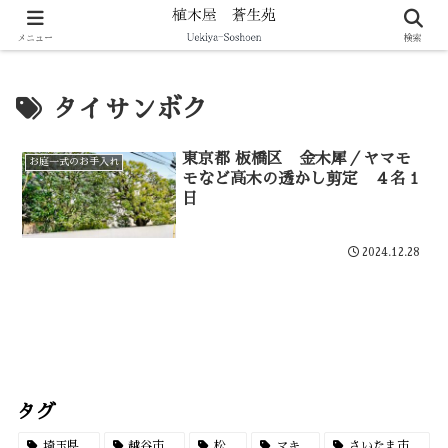
剪定・伐採・庭づくりなど暮らしの造園をサポート
メニュー
検索
タイサンボク
東京都 板橋区 金木犀／ヤマモ
お庭一式のお手入れ
モなど高木の透かし剪定 ４名１
日
2024.12.28
タグ
埼玉県
越谷市
松
マキ
さいたま市