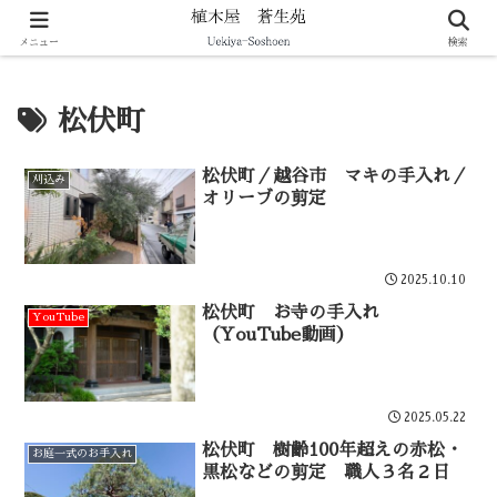
剪定・伐採・庭づくりなど暮らしの造園をサポート
メニュー
検索
松伏町
松伏町／越谷市 マキの手入れ／
刈込み
オリーブの剪定
2025.10.10
松伏町 お寺の手入れ
YouTube
（YouTube動画）
2025.05.22
松伏町 樹齢100年超えの赤松・
お庭一式のお手入れ
黒松などの剪定 職人３名２日