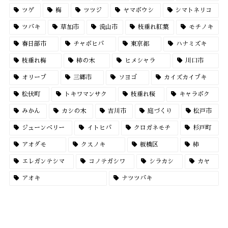
ツゲ
梅
ツツジ
ヤマボウシ
シマトネリコ
ツバキ
草加市
流山市
枝垂れ紅葉
モチノキ
春日部市
チャボヒバ
東京都
ハナミズキ
枝垂れ梅
柿の木
ヒメシャラ
川口市
オリーブ
三郷市
ソヨゴ
カイズカイブキ
松伏町
トキワマンサク
枝垂れ桜
キャラボク
みかん
カシの木
吉川市
庭づくり
松戸市
ジューンベリー
イトヒバ
クロガネモチ
杉戸町
アオダモ
クスノキ
板橋区
柿
エレガンテシマ
コノテガシワ
シラカシ
カヤ
アオキ
ナツツバキ