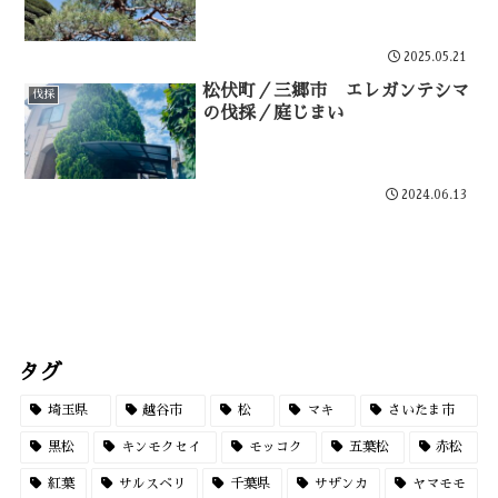
2025.05.21
松伏町／三郷市 エレガンテシマ
伐採
の伐採／庭じまい
2024.06.13
タグ
埼玉県
越谷市
松
マキ
さいたま市
黒松
キンモクセイ
モッコク
五葉松
赤松
紅葉
サルスベリ
千葉県
サザンカ
ヤマモモ