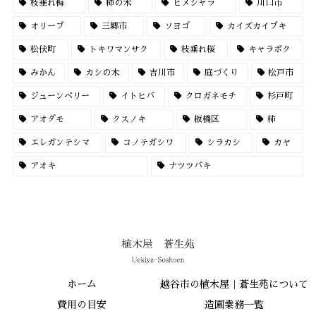
枝垂れ梅
柿の木
ヒメシャラ
川口市
オリーブ
三郷市
ソヨゴ
カイズカイブキ
松伏町
トキワマンサク
枝垂れ桜
キャラボク
みかん
カシの木
吉川市
庭づくり
松戸市
ジューンベリー
イトヒバ
クロガネモチ
杉戸町
アオダモ
クスノキ
板橋区
柿
エレガンテシマ
コノテガシワ
シラカシ
カヤ
アオキ
ナツツバキ
ホーム
越谷市の植木屋｜蒼生苑について
費用の目安
造園業務一覧