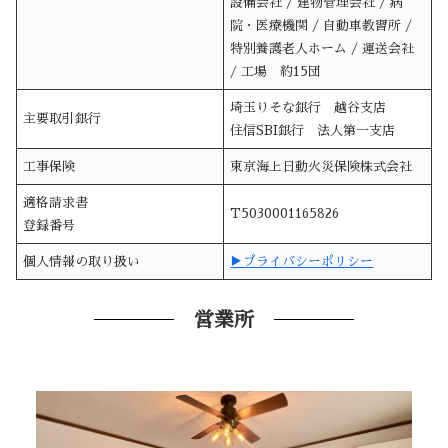
設備会社 / 建物管理会社 / 病
院・医療機関 / 自動車教習所 /
特別養護老人ホーム / 運送会社
/ 工場 約15団
埼玉りそな銀行 越谷支店
主要取引銀行
住信SBI銀行 法人第一支店
工事保険
東京海上日動火災保険株式会社
適格請求書
T5030001165826
登録番号
個人情報の取り扱い
▶︎プライバシーポリシー
営業所