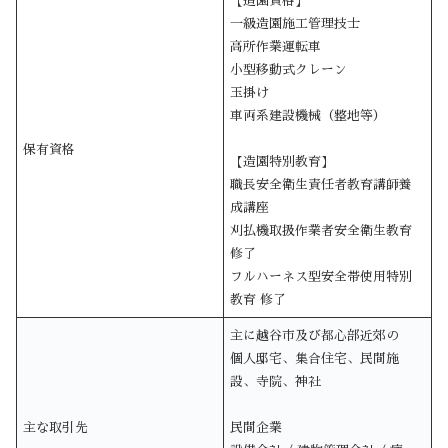
【造園資格】
一級造園施工管理技士
高所作業運転車
小型移動式クレーン
玉掛け
車両系建設機械（整地等）
保有資格
【造園特別教育】
職長安全衛生責任者教育講師養
成講座
刈払機取扱作業者安全衛生教育
修了
フルハーネス型安全帯使用特別
教育 修了
主に越谷市及び都心部近郊の
個人邸宅、集合住宅、民間施
設、寺院、神社
主な取引先
民間企業