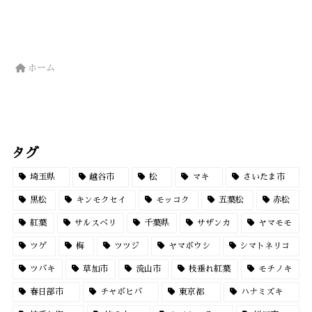
ホーム
タグ
埼玉県
越谷市
松
マキ
さいたま市
黒松
キンモクセイ
モッコク
五葉松
赤松
紅葉
サルスベリ
千葉県
サザンカ
ヤマモモ
ツゲ
梅
ツツジ
ヤマボウシ
シマトネリコ
ツバキ
草加市
流山市
枝垂れ紅葉
モチノキ
春日部市
チャボヒバ
東京都
ハナミズキ