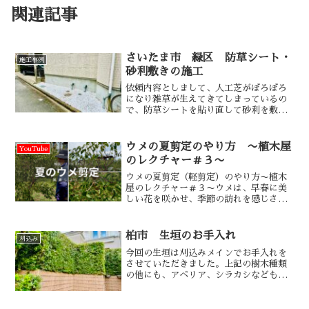
関連記事
さいたま市 緑区 防草シート・
施工事例
砂利敷きの施工
依頼内容としまして、人工芝がぼろぼろ
になり雑草が生えてきてしまっているの
で、防草シートを貼り直して砂利を敷い
て欲しいとのことでした。
ウメの夏剪定のやり方 〜植木屋
YouTube
のレクチャー＃３〜
ウメの夏剪定（軽剪定）のやり方〜植木
屋のレクチャー＃３〜ウメは、早春に美
しい花を咲かせ、季節の訪れを感じさせ
てくれる人気の庭木です。しかし、生長
が早く枝が混み合いやすいため、定期的
な剪定が欠かせません。適切な時期と方
柏市 生垣のお手入れ
刈込み
法で剪定を行うことで、樹...
今回の生垣は刈込みメインでお手入れを
させていただきました。上記の樹木種類
の他にも、アベリア、シラカシなどもご
ざいました。