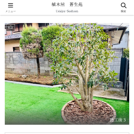
剪定・伐採・庭づくりなど暮らしの造園をサポート
メニュー
検索
剪定
施工後３