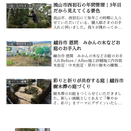
流山市西初石の年間管理｜3年目
お庭一式のお手入れ
だから見えてくる景色
流山市、西初石にて毎年この時期に入ら
せていただいている、個人邸さまのお手
入れに伺いました。我々が携わってから
今年で３年目です。
越谷市 恩間 みかんの木などお
お庭一式のお手入れ
庭のお手入れ
越谷市 恩間 みかんの木などお庭のお手
入れBefore／After施工詳細施工内容低
木剪定・中木剪定・草刈り樹木の種類み
かんの木・マキ・ヒサカキ・ツバキ・ハ
ナミズキ・紫陽花・コブシ対応エリア埼
玉県 越谷市 恩間埼玉県越谷市 恩間に
彩りと祈りが共存する庭｜越谷市
庭づくり／植栽
て個人邸様...
樹木葬の庭づくり
樹木葬のお庭をつくらせていただきまし
た。新しい挑戦としてあえて「華やか
さ、彩り」をテーマにデザインいたしま
した。