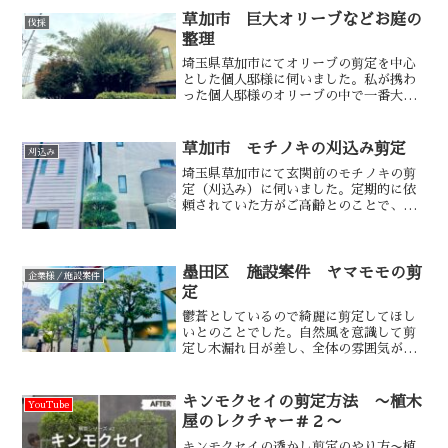
草加市 巨大オリーブなどお庭の
伐採
整理
埼玉県草加市にてオリーブの剪定を中心
とした個人邸様に伺いました。私が携わ
った個人邸様のオリーブの中で一番大き
い個体でした。
草加市 モチノキの刈込み剪定
刈込み
埼玉県草加市にて玄関前のモチノキの剪
定（刈込み）に伺いました。定期的に依
頼されていた方がご高齢とのことで、弊
社に依頼頂きました。
墨田区 施設案件 ヤマモモの剪
企業様／施設案件
定
鬱蒼としているので綺麗に剪定してほし
いとのことでした。自然風を意識して剪
定し木漏れ日が差し、全体の雰囲気が明
るくなりました。
キンモクセイの剪定方法 〜植木
YouTube
屋のレクチャー＃２〜
キンモクセイの透かし剪定のやり方〜植