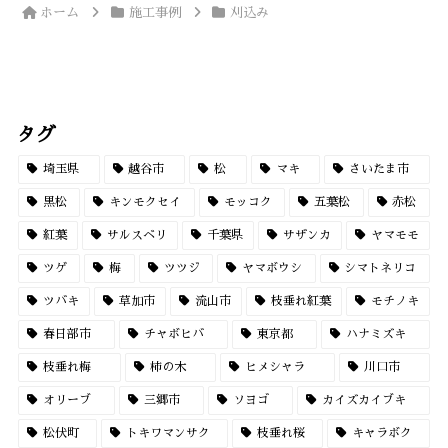
ホーム
施工事例
刈込み
タグ
埼玉県
越谷市
松
マキ
さいたま市
黒松
キンモクセイ
モッコク
五葉松
赤松
紅葉
サルスベリ
千葉県
サザンカ
ヤマモモ
ツゲ
梅
ツツジ
ヤマボウシ
シマトネリコ
ツバキ
草加市
流山市
枝垂れ紅葉
モチノキ
春日部市
チャボヒバ
東京都
ハナミズキ
枝垂れ梅
柿の木
ヒメシャラ
川口市
オリーブ
三郷市
ソヨゴ
カイズカイブキ
松伏町
トキワマンサク
枝垂れ桜
キャラボク