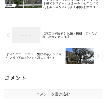
木屋のレクチャー＃２〜キンモクセイの
花を楽しみながら美しい樹形を保つコツ
として動画にまとめてみました。キンモ
クセイは成長が早く、放っておくと枝が
混み合い、樹形が乱れやすい樹木です。
しかし、剪定の時期や方法...
〔施工事例更新〕伐採／抜根 さいたま
市 高木の撤去作業
さいたま市 中央区 黒松の手入れ／支
柱交換（Youtube：〜職人の技〜）
コメント
コメントを書き込む