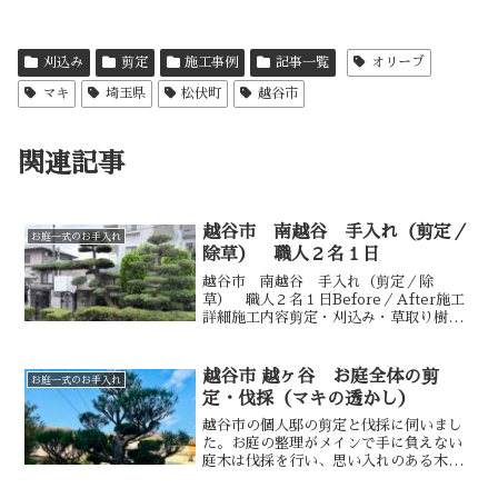
刈込み
剪定
施工事例
記事一覧
オリーブ
マキ
埼玉県
松伏町
越谷市
関連記事
越谷市 南越谷 手入れ（剪定／
お庭一式のお手入れ
除草） 職人２名１日
越谷市 南越谷 手入れ（剪定／除
草） 職人２名１日Before／After施工
詳細施工内容剪定・刈込み・草取り樹木
の種類マキ（槙）、ゴヨウマツ（五葉
松）、コノテガシワ、チャボヒバ、ツ
ゲ、クルメツツジなど対応エリア埼玉
越谷市 越ヶ谷 お庭全体の剪
お庭一式のお手入れ
県 越谷市 南越谷作業ボ...
定・伐採（マキの透かし）
越谷市の個人邸の剪定と伐採に伺いまし
た。お庭の整理がメインで手に負えない
庭木は伐採を行い、思い入れのある木々
は剪定を行いました。