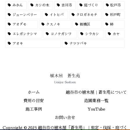
みかん
カシの木
吉川市
庭づくり
松戸市
ジューンベリー
イトヒバ
クロガネモチ
杉戸町
アオダモ
クスノキ
板橋区
柿
エレガンテシマ
コノテガシワ
シラカシ
カヤ
アオキ
ナツツバキ
ホーム
越谷市の植木屋｜蒼生苑について
費用の目安
造園業務一覧
施工事例
YouTube
お問い合せ
Copyright © 2023 越谷市の植木屋「蒼生苑」｜剪定・伐採・庭づく